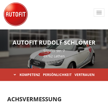
Toggl
navig
AUTOFIT RUDOLF SCHLÖMER
Sögeler Str. 7
49762 Lathen
KOMPETENZ PERSÖNLICHKEIT VERTRAUEN
ACHSVERMESSUNG